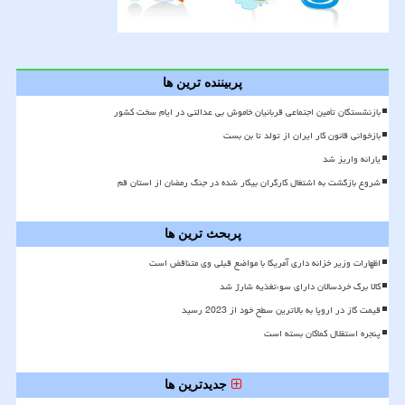
پربیننده ترین ها
بازنشستگان تأمین اجتماعی قربانیان خاموش بی عدالتی در ایام سخت کشور
بازخوانی قانون کار ایران از تولد تا بن بست
یارانه واریز شد
شروع بازگشت به اشتغال کارگران بیکار شده در جنگ رمضان از استان قم
پربحث ترین ها
اظهارات وزیر خزانه داری آمریکا با مواضع قبلی وی متناقض است
کالا برگ خردسالان دارای سوءتغذیه شارژ شد
قیمت گاز در اروپا به بالاترین سطح خود از 2023 رسید
پنجره استقلال کماکان بسته است
جدیدترین ها