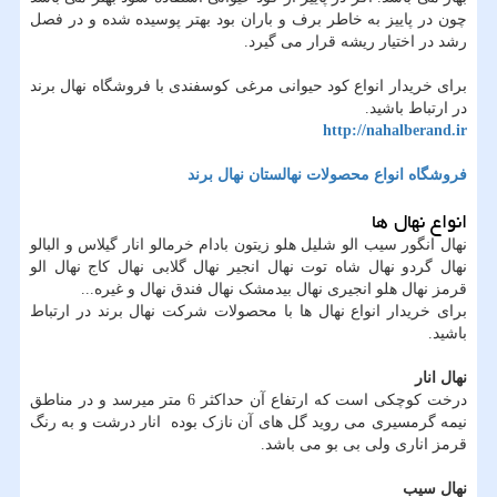
چون در پاییز به خاطر برف و باران بود بهتر پوسیده شده و در فصل
رشد در اختیار ریشه قرار می گیرد.
برای خریدار انواع کود حیوانی مرغی کوسفندی با فروشگاه نهال برند
در ارتباط باشید.
http://nahalberand.ir
فروشگاه انواع محصولات نهالستان نهال برند
انواع نهال ها
نهال انگور سیب الو شلیل هلو زیتون بادام خرمالو انار گیلاس و البالو
نهال گردو نهال شاه توت نهال انجیر نهال گلابی نهال کاج نهال الو
قرمز نهال هلو انجیری نهال بیدمشک نهال فندق نهال و غیره...
برای خریدار انواع نهال ها با محصولات شرکت نهال برند در ارتباط
باشید.
نهال انار
درخت کوچکی است که ارتفاع آن حداکثر 6 متر میرسد و در مناطق
نیمه گرمسیری می روید گل های آن نازک بوده انار درشت و به رنگ
قرمز اناری ولی بی بو می باشد.
نهال سیب