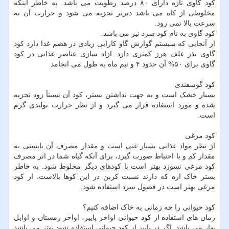
کود گاوی تازه دارای ۸۰ درصد رطوبت می باشد. به خاطر اینکه
مخلوطی از کاه می باشد دیرتر تجزیه می شود و حرارت آن به
سرعت بالا نمی رود.
کود گاوی به نام کود سرد نیز می باشد.
از آنجایی که سیستم گوارش گاو کارایی زیادی در هضم غذا دارد کود
گاوی بذر علف هرز کمتری دارد. ازاد سازی عناصر غذایی در کود
گاوی برای ۵۰% آن حدود ۴ و نیم ماه به طول می انجامد
کود گوسفندی
بسیار خشک است و به جهت نداشتن بستر، کود آن نسبتأ زود تجزیه
شده و مورد استفاده قرار می گیرد و از نظر حرارت تولیدی گرم
است.
کود مرغی
از نظر مواد غذایی بسیار غنی است و مقدار مصرف آن بایستی به
مقدار کم و با احتیاط صورت گیرد، برای آنکه گیاه شما در اثر مصرف
کود مرغی نسوزد بهتر است با کودهای دیگر مخلوط شود. به خاطر
بستر خاک اره که دارند نسبت کربن در این کوها بالاست. از کود
مرغی بهتر است در فصول سرد استفاده شود.
کود حیوانی را چه زمانی به خاک اضافه کنیم؟
زمان های استفاده از کود حیوانی اواخر پاییز، اواخر زمستان و اوایل
بهار می باشد. اگر در پاییز از کود حیوانی استفاده شود بهتر می باشد