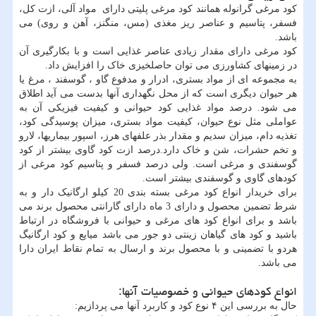
کود مرغی گرانوله همانند کود مرغی پلیتی دارای مواد آلی، ازت کل،
فسفر، پتاسیم و عناصر ریز مغذی (مس، منگنز، آهن و روی) می
باشد.
کود مرغی دارای مقدار زیادی عناصر غذایی است و با بکارگیری آن
در زمینهای کشاورزی می توان حاصلخیزی خاک را افزایش داد.
به مجموعه ای از مواد بستری، ادرار و مدفوع گاو ، گوسفند ، مرغ یا
هر حیوان دیگری است که از محل نگهداری آنها بدست می آید اطلاق
می شود. درصد مواد غذایی کود حیوانی و کیفیت فیزیکی آن به
عواملی مثل نوع حیوان، کیفیت مواد بستری، میزان پوسیدگی کود،
تغذیه دام، میزان سدیم و مقدار بذر علفهای هرز، اسپور بیماریها، لارو
و تخم حشرات، شن و خاک دارد.درصد ازت کود گاوی بیشتر از کود
گوسفندی و مرغی است. ولی درصد فسفر و پتاسیم کود مرغی از
کودهای گاوی و گوسفندی بیشتر است.
برای خریدار انواع کود مرغی بسته بندی 20 کیلو ارگانیک دار و به
شرط تضمین محصول و دارای 3 ماه دارای گارانتی محصول برند می
باشد و برای انواع کود های مرغی و حیوانی با فروشگاه در ارتباط
باشید و کود های گیاهان زینتی دو جور می باشد میایع و کود ارگانیگ
هردو با تضمینی و با محصول برند و ارسال به تمام نقاط ایران دارا
می باشد.
انواع کودهای حیوانی و خصوصیات آنها:
حال به بررسی این ۴ نوع کود و کاربرد آنها می پردازیم: