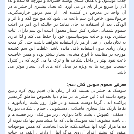
جذب کوتیکول و یا همان غشای پوسته حشرات و مورچه ها شده و لذا
آنان را سریع تر از پای در می آورد که تعداد بیشتری از حشرات در
آن واحد در معرض دز کشنده ای از سم مزبور قرارمیگیرند.
فرمولاسیون خاص این سم باعث می شود که هیچ نوع لکه و یا اثر و
آلودگی بعد از استفاده به جای نماند؛ در حالیکه این امر در اغلب
سموم شیمیایی حشره کش بسیار معمول است این سم دارای ثبات
بیشتری بوده و حالت سوسپانسیون خود را حفظ می کند و لذا نیازی
به تکان دادن آن قبل از هر بار استفاده نخواهید داشت حتی اگر مدت
زمان زیادی بدون استفاده باقی مانده باشد. غلظت این سم کشنده
مورچه در مقایسه با انواع مشابه، بسیار بیشتر بوده و همین خاصیت
باعث نفوذ بهتر در داخل شکاف ها و ترک ها می گردد که در کنترل
جمعیت مورچه ها به ویژه در محل لانه های آنان بسیار موثر می
باشد.
معرفی سموم سوس کش سم:
سوسک ها حشراتی هستند که از زمان های قدیم روی کره زمین
وجود داشته اند ؛ این حشرات در تمام دنیا بخصوص مناطق گرمسیر
پراکنده اند ، گرما دوست هستند و در طول روز پشت رادیاتورها ،
نقاط تاریک مثل مجاری فاضلاب ، دستشویی ، حمام ، شکاف دیوارها
، سقف ، کفپوش ، پشت کاغذ دیواری ، زیر موزائیک ، زیر قفسه ها و
… یافت میشوند. البته سوسک هایی که ما میشناسیم تنها یک نمونه از
ده ها هزار گونه آنها میباشد.نکته جالب اینجاست که همین موجودات
منفور که بیشتر افراد آرزوی مرگ آنها را دارند ، آنقدر در حیات