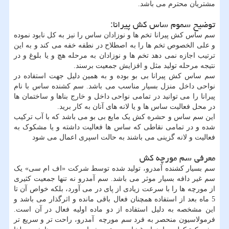
مشتریان محترم می باشد.
توضیح سموم ساس کش پیرانا:
سم ساس کش پیرانا تخم ها و نوزادان ساس را نیز به کل نابود نموده
و علی الخصوص تخم ها را به اصطلاح در نطفه خفه می کند و به این
ترتیب اجازه نمی دهد تخم ها و نوزادان به مرحله هچ و یا بلوغ و در
نتیجه مرحله تولید مثل و افزایش جمعیت برسند.
سم ساس کش پیرانا بی بو بوده و به همین دلیل جهت استفاده در
نواحی داخل منزل بسیار مناسب می باشد. سم کشنده ساس با نام
پیرانا را می توانید در تمامی نواحی داخل و خارج بناها و ساختمان ها
در محل فعالیت ساس ها و یا لانه های آنان به کار برید.
این سم ساس و حشره کش یک مایع بی بو می باشد که با آب ترکیب
شده و در تمامی نقاطی که ساس ها فعالیت داشته و یا مشکوک به
فعالیت و لانه گزینی می باشند به حالت اسپری اعمال می شود
معرفی سم مورچه کش
سم بسیار کشنده آمدرو، تولید شده توسط شرکت «اف ام سی» یک
سم غیر دافه بسیار موثر می باشد. سم آمدرو نه تنها جمعیت کثیری
از مورچه ها را با سرعت زیادی از پای در می آورد، بلکه خواص آن تا
5 ماه بعد از استفاده همچنان فعال باقی مانده و اثرگذار می باشد و
این مشخصه به دلیل استفاده از دو ماده اولیه فعال در آن است.
فرمولاسیون منحصر به فرد سم مورچه آمدرو، راحت تر و سریع تر