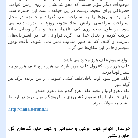
موجودات دیگر مؤثر هستند که محو شدنشان از روی زمین عواقب
خطرناکی برای محیط زیست در پی خواهد داشت.این حشره شب
کار بوده و روزها را به استراحت می ‌گذراند و چنانچه در محل
استراحت مزاحمتی برایش ایجاد نشود، روزها به ندرت دیده می
‌شود. در طول شب روی کف اتاق‌ها، میزها و دیگر وسایل خانه
حرکت کرده و دنبال غذا می ‌گردد.فراوانی غذا در آشپزخانه‌های
نامرتب و کثیف که به طور متناوب تمیز نمی ‌شوند، باعث وفور
سوسری‌ها در این مکان‌ها می‌ گردد
انواع سموم علف هرز مجود می باشد.
علف هرز ذرت.کنترول علف هرز پیاز.علف هرز برنچ.علف هرز یونچه
شبدر لوبیا ذرت.
علف هرز سویا لوبیا باقلا.علف کشی عمومی از بین برنده برک هر
گیاه سبز.
علف هرز لوبیا و نخود.علف هرز گندم.علف هرز چغندر.
برای خریدار انواع سموم کشاورزی با فروشگاه نهال برند در ارتباط
باشید محصولات برند
http://nahalberand.ir
خریدار انواع کود مرغی و حیوانی و کود های گیاهان گل
های زینتی