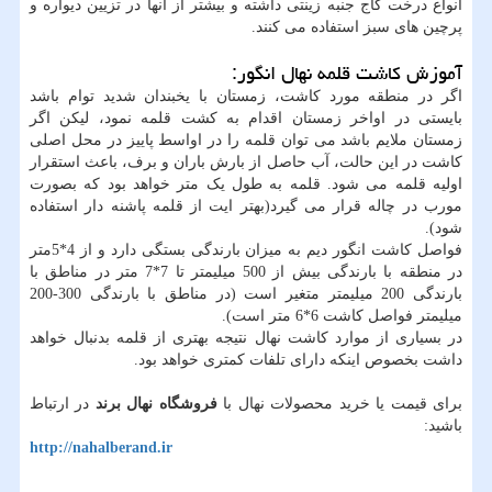
انواع درخت کاج جنبه زینتی داشته و بیشتر از آنها در تزیین دیواره و
پرچین های سبز استفاده می کنند.
آموزش کاشت قلمه نهال انگور:
اگر در منطقه مورد کاشت، زمستان با یخبندان شدید توام باشد
بایستی در اواخر زمستان اقدام به کشت قلمه نمود، لیکن اگر
زمستان ملایم باشد می توان قلمه را در اواسط پاییز در محل اصلی
کاشت در این حالت، آب حاصل از بارش باران و برف، باعث استقرار
اولیه قلمه می شود. قلمه به طول یک متر خواهد بود که بصورت
مورب در چاله قرار می گیرد(بهتر ایت از قلمه پاشنه دار استفاده
شود).
فواصل کاشت انگور دیم به میزان بارندگی بستگی دارد و از 4*5متر
در منطقه با بارندگی بیش از 500 میلیمتر تا 7*7 متر در مناطق با
بارندگی 200 میلیمتر متغیر است (در مناطق با بارندگی 300-200
میلیمتر فواصل کاشت 6*6 متر است).
در بسیاری از موارد کاشت نهال نتیجه بهتری از قلمه بدنبال خواهد
داشت بخصوص اینکه دارای تلفات کمتری خواهد بود.
برای قیمت یا خرید محصولات نهال با
فروشگاه نهال برند
در ارتباط
باشید:
http://nahalberand.ir