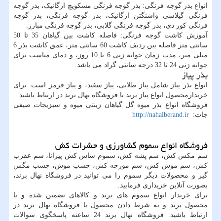
انواع بذر گوجه فرنگی: بذر گوجه فرنگی مسکویچ ارگانیک، بذر گوجه
فرنگی گیلاسی واشنگتن ارگانیک، بذر گوجه فرنگی، بذر گوجه
فرنگی کور دی، بذر گوجه فرنگی گلابی، بذر گوجه فرنگی مبارز.
آموزش کاشت گوجه فرنگی: فاصله کاشت بین گیاهان 35 تا 50
سانتی متر فاصله بین ردیف کاشت 60 سانتی متر، عمق کاشت بذر 6
میلی متر، مدت زمان جوانه زنی 6 تا 10 روز، و دمای مناسب برای
جوانه زنی 24 تا 32 درجه سانتی گراد می باشد.
بذر پیاز
انواع بذر پیاز شامل پیاز طلایی، پیاز سفید، و پیاز قرمز است. برای
خریدارمحصول انواع پیاز برند با فروشگاه نهال برند در ارتباط باشید.
فروشگاه انواع بذر میوه گل گیاهان زینتی میوه و سبزیجات صیفی
جات:
http://nahalberand.ir
فروشگاه انواع سموم گشاورزی و حشرات کش
سم مکس کش، سم پشه کش، سموم ساس کش پیرانا، سم عقرب
کش، سم موش کش، سم مورچه کش، چسب موش، چسب مگس
گیر و محصولات دیگر سموم را می توانید در فروشگاه نهال برند،
بصورت آنلاین خریداری فرمایید.
برای خریدار انواع سموم های برند و کالاهای تضمین شده و با
محصول برند و به شرط دادن محصول با فروشگاه نهال برند در
ارتباط باشید. فروشگاه نهال برند 24 ساعته پاسخگوی سوالات