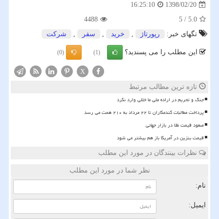
1398/02/20
16:25:10
4488
5
/
5.0
تگهای خبر:
رپورتاژ
,
خرید
,
سفر
,
شركت
این مطلب را می پسندید؟
(0)
(1)
X
تازه ترین مطالب مرتبط
جنگ و تحریم در اراده ملی ما خللی وارد نکرد
پرداخت مطالبات گندمکاران تا ۲۲ مرداد به ۲۱۰ همت می رسد
صعود قیمت طلا در بازار جهانی
قیمت بنزین در آمریکا باز هم بیشتر می شود
نظرات بینندگان در مورد این مطلب
نظر شما در مورد این مطلب
نام:
ایمیل: