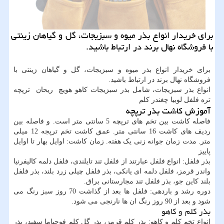
برای خریدار انواع بذر میوه و سبزیجات، گل و گیاهان زینتی
با فروشگاه نهال برند در ارتباط باشید.
برای خریدار انواع بذر میوه و سبزیجات، گل و گیاهان زینتی با
فروشگاه نهال برند در ارتباط باشید.
انواع بذر سبزیجات، شامل بذر سبزیجات کاهو هویچ ریحان ترپچه
تره فلفل لوبیا چغندر کلم
آموزش کاشت بذر ترپچه
فاصله کاشت بین تخم های ترپچه 5 سانتی متر است. و فاصله بین
ردیف های کاشت 16 سانتی متر. عمق کاشت تخم ترپجه 12 میلی
متر. مدت زمان جوانه زنی یک هفته. زمان کاشت: اوایل بهار تا اوایل
پاییز
بذر فلفل: انواع فلفل عبارتند از فلفل تند تایلندی، فلفل دلمه کالیفرنیا
واندر قرمز، فلفل دلمه ای یانکی، بذر فلفل چیلی زرد بلند، بذر فلفل
بلند کاین جو، بذر فلفل تند مجارستانی براق.
دوره رشد و باردهی: فلفل ها بعد از گذاشت 70 روز سبز رنگ می
شود و بعد از 90 روز رنگ ان ها نارنجی می شود.
بذر کلم و کاهو
انواع تخم کلم و کاهو: بذر کلم قرمز، بذر گل کلم فوجیاما سفید، بذر