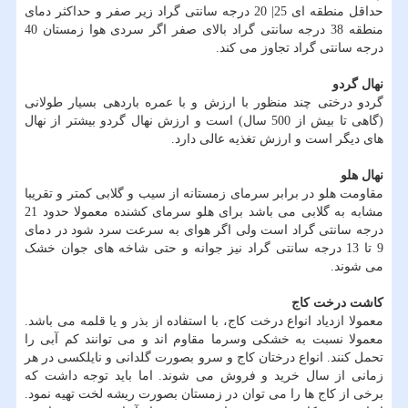
حداقل منطقه ای 25| 20 درجه سانتی گراد زیر صفر و حداکثر دمای
منطقه 38 درجه سانتی گراد بالای صفر اگر سردی هوا زمستان 40
درجه سانتی گراد تجاوز می کند.
نهال گردو
گردو درختی چند منظور با ارزش و با عمره باردهی بسیار طولانی
(گاهی تا بیش از 500 سال) است و ارزش نهال گردو بیشتر از نهال
های دیگر است و ارزش تغذیه عالی دارد.
نهال هلو
مقاومت هلو در برابر سرمای زمستانه از سیب و گلابی کمتر و تقریبا
مشابه به گلابی می باشد برای هلو سرمای کشنده معمولا حدود 21
درجه سانتی گراد است ولی اگر هوای به سرعت سرد شود در دمای
9 تا 13 درجه سانتی گراد نیز جوانه و حتی شاخه های جوان خشک
می شوند.
کاشت درخت کاج
معمولا ازدیاد انواع درخت کاج، با استفاده از بذر و یا قلمه می باشد.
معمولا نسبت به خشکی و‌سرما مقاوم اند و می توانند کم آبی را
تحمل کنند. انواع درختان کاج و سرو بصورت گلدانی و نایلکسی در هر
زمانی از سال خرید و فروش می شوند. اما باید توجه داشت که
برخی از کاج ها را می توان در زمستان بصورت ریشه لخت تهیه نمود.