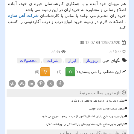
هم میهنان خود آمده و با همکاری کارشناسان خبره ی خود، آماده
اطلاع رسانی و مشاوره به خریداران در این زمینه می باشد.
خریداران محترم می توانند با تماس با کارشناسان
شرکت آهن سازه
، اطلاعات لازم در زمینه خرید انواع درب و درب آکاردئونی را کسب
کنند.
1398/02/20
00:12:07
5435
5
/
5.0
تگهای خبر:
رپورتاژ
,
ابزار
,
شركت
,
محصولات
این مطلب را می پسندید؟
(0)
(1)
X
تازه ترین مطالب مرتبط
جنگ و تحریم در اراده ملی ما خللی وارد نکرد
صعود قیمت طلا در بازار جهانی
چهارمین دوره طرح پایش اشتغال کشور از مرداد ۱۴۰۵ شروع می شود
قوانین بدون منابع مالی، صندوق های بازنشستگی را ورشکست کرد
نظرات بینندگان در مورد این مطلب