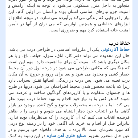
متجاوز به داخل منزل مسکونی می‌شود. با توجه به اینکه آرامش و
امنیت جزو نیازهای اساسی انسان بوده و انسان در اولین گام، این
نیاز را درجایی که زندگی می‌کند برآورده می سازد، در نتیجه اطلاع از
ابزارهای حفاظتی و همچنین لوازمی که می توان از آنها در تأمین
امنیت خانه استفاده کرد مهم و ضروری است.
حفاظ درب
حفاظ آکاردئونی
یکی از ملزوات اساسی در طراحی درب می باشد.
حال این محدوده می تواند دفتر کار، اتاق، منزل، حیاط، باغ، و یا هر
مکان دیگری باشد که امنیت آن برای ما اهمیت دارد. مهم این است
که هنگامی که مکانی طراحی می شود در درجه اول دور آن محیط
حصار کشی و محدود می شود و بعد برای ورود و خروج به آن مکان
درب تعبیه می شود. پس درب در زندگی انسانها نقش بسزایی دارد
زیرا که باعث محصور شدن محیط اطرافمان می شود. دربها در طرح
ها و جنسهای متفاوت و با کاربردهای گوناگون ساخته و عرضه می
شوند که هر کس بنا به نیاز خود اقدام به تهیه حفاظ درب مورد نظر
می کند. اما با توجه به محصولات متنوع و گیج کننده موجود در بازار
گاهی ما در انتخاب خود دچار اشتباه می شویم و دربی را با ظاهر
فریبنده انتخاب می کنیم که آن کاربردی را که مدنظرمان بوده ندارد.
بنابراین قبل از اقدام به خرید باید آگاهی خود را در زمینه نوع دربی
که مورد نظرمان است بالا برده تا به هدف دلخواه خود برسیم و در
عین حال متضرر نشویم.
صنایع فلزی آهن سازه
در این زمینه به کمک