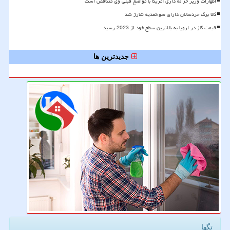
اظهارات وزیر خزانه داری آمریکا با مواضع قبلی وی متناقض است
کالا برگ خردسالان دارای سوءتغذیه شارژ شد
قیمت گاز در اروپا به بالاترین سطح خود از 2023 رسید
جدیدترین ها
تگها