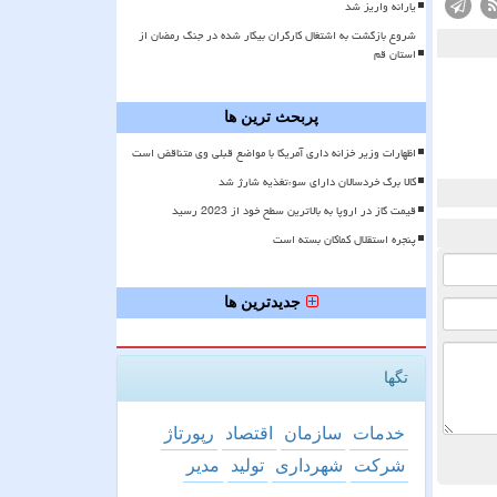
یارانه واریز شد
شروع بازگشت به اشتغال کارگران بیکار شده در جنگ رمضان از
استان قم
پربحث ترین ها
اظهارات وزیر خزانه داری آمریکا با مواضع قبلی وی متناقض است
کالا برگ خردسالان دارای سوءتغذیه شارژ شد
قیمت گاز در اروپا به بالاترین سطح خود از 2023 رسید
پنجره استقلال کماکان بسته است
جدیدترین ها
تگها
خدمات
سازمان
اقتصاد
رپورتاژ
شركت
شهرداری
تولید
مدیر