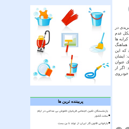
م اكنون هزار و ۶۷۹ دستگاه تاكسی هیبریدی در
كسیرانان اظهار داشت: در ۴ سال قبل با مشكل عدم
رایه ها
 هماهنگ
 كه این
: ایشان
ك عنوان
 اگر از
 خودروی
پربیننده ترین ها
بازنشستگان تأمین اجتماعی قربانیان خاموش بی عدالتی در ایام
سخت کشور
بازخوانی قانون کار ایران از تولد تا بن بست