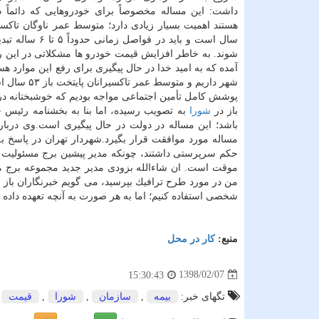
داشت: این مساله مخصوصاً برای خودروهایی كه دائماً د
سال است و باید در فواصل زما
شوند. به خاطر افزایش قیمت خودرو ها مشكلاتی در این رو
پوشش كامل تأمین اجتماعی مواجه بودیم كه خوشبختانه در م
باز در
شورا
به تصویب رسیده، اما بنا به بخشنامه رئیس ج
باشد؛ این مساله در دولت در حال پیگیری است.وی درباره 
مساله مورد موافقت قرار بگیرد.شهردار تهران در پاسخ 
حكم سرپرستی داشتند، چونكه مدیر پیشین برج مسئولیت ه
موقت است. ان شاءالله بزودی مدیر جدید مجموعه برج میل
من در مورد طرح ترافیك بپرسید، می گویم خبرنگاران باز به
شخصی استفاده كنیم؛ اما به هر صورت به آنچه تعهده داده 
منبع:
كار در محل
1398/02/07
15:30:43
تگهای خبر:
بیمه
,
سازمان
,
شورا
,
قیمت