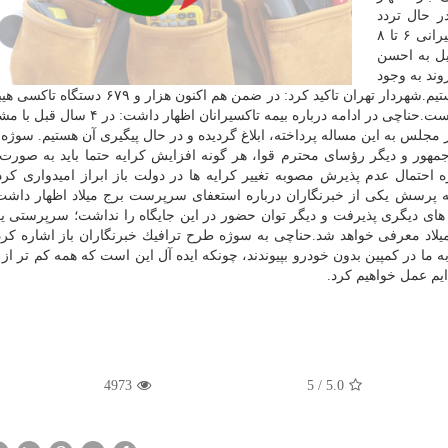
ر حال تردد
هستند اهمیت بسیار زیادی دارد؛ متوسط عمر ناوگان تاكسیرانی ۶ تا ۸
نی حدوداً ۵ تا ۶ ساله تبدیل به احسن
ند به وجود
آمده كه به امید خدا در حال پیگیری برای رفع این موارد هستیم.شهردار تهران تاكید كرد: در ضمن ه
شهر داریم و متوسط عمر تاكسیرانان پایتخت باز ۵۳ سال است.حناچی در ادامه درباره بیمه تا
جلس به این مساله پرداخته، ابلاغ گردیده و در حال پیگیری آن هستیم. سوژه ك
مهور و دیگر رؤسای محترم قوا، هر گونه افزایش كرایه حتما باید به صورت
احتمال عدم پذیرش مصوبه تغییر كرایه ها در دولت باز ابراز امیدواری كرد
به پرسش یكی از خبرنگاران درباره استعفای سرپرست برج میلاد اظهار داشت
ای دیگری پذیرفت و دیگر توان حضور در این جایگاه را نداشت؛ سرپرستی ی
اد معرفی خواهد شد.حناچی به سوژه طرح ترافیك خبرنگاران باز اشاره كرد:
 ما در كمپین بدون خودرو بپیوندند، چونكه ایده آل این است كه همه كم تر از
ایم عمل خواهیم كرد.
4973
5
/
5.0