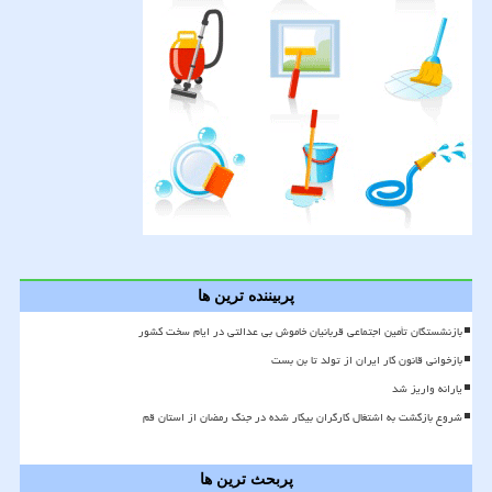
پربیننده ترین ها
بازنشستگان تأمین اجتماعی قربانیان خاموش بی عدالتی در ایام سخت کشور
بازخوانی قانون کار ایران از تولد تا بن بست
یارانه واریز شد
شروع بازگشت به اشتغال کارگران بیکار شده در جنگ رمضان از استان قم
پربحث ترین ها