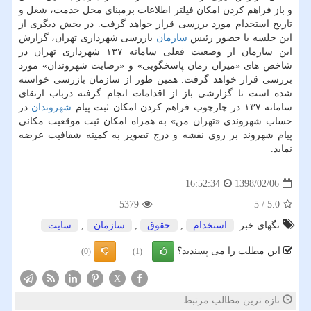
و باز فراهم كردن امكان فیلتر اطلاعات برمبنای محل خدمت، شغل و
تاریخ استخدام مورد بررسی قرار خواهد گرفت. در بخش دیگری از
این جلسه با حضور رئیس
سازمان
بازرسی شهرداری تهران، گزارش
این سازمان از وضعیت فعلی سامانه ۱۳۷ شهرداری تهران در
شاخص های «میزان زمان پاسخگویی» و «رضایت شهروندان» مورد
بررسی قرار خواهد گرفت. همین طور از سازمان بازرسی خواسته
شده است تا گزارشی باز از اقدامات انجام گرفته درباب ارتقای
سامانه ۱۳۷ در چارچوب فراهم كردن امكان ثبت پیام
شهروندان
در
حساب شهروندی «تهران من» به همراه امكان ثبت موقعیت مكانی
پیام شهروند بر روی نقشه و درج تصویر به كمیته شفافیت عرضه
نماید.
1398/02/06
16:52:34
5379
5
/
5.0
تگهای خبر:
استخدام
,
حقوق
,
سازمان
,
سایت
این مطلب را می پسندید؟
(0)
(1)
X
تازه ترین مطالب مرتبط