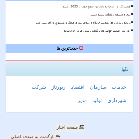
قیمت گاز در اروپا به بالاترین سطح خود از 2023 رسید
پنجره استقلال کماکان بسته است
برنامه ریزی برای تقویت جایگاه و شفاف سازی عملکرد صندوق کارآفرینی امید
افزایش قیمت جهانی طلا با کاهش تنش ها در خاورمیانه
جدیدترین ها
تگها
خدمات
سازمان
اقتصاد
رپورتاژ
شركت
شهرداری
تولید
مدیر
صفحه اخبار
بازگشت به صفحه اصلی