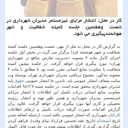
كار در محل: انتشار مزایای غیرمستمر مدیران شهرداری در
شصت وهفتمین جلسه كمیته شفافیت و شهر
هوشمندپیگیری می شود.
به گزارش كار در محل به نقل از مهر، شصت وهفتمین جلسه كمیته
شفافیت و شهر هوشمند فردا برگزار می گردد در بخش اول جلسه
اجرای كامل ماده ۴ مصوبه «مدیریت تعارض منافع در شهرداری
تهران» مورد پیگیری قرار خواهد گرفت. در جلسه پیشین كمیته
شفافیت با معاونت منابع انسانی مقرر شده بود تا مطابق با ماده ۴
مصوبه مذكور، مجموع دریافتی مدیران شهرداری تهران بوسیله وب
سایت شفاف انتشار عمومی یابد. تابدین جا انتشار عمومی
حقوق
پایه
مدیران شهرداری محقق شده است. در جلسه شنبه ۹۸/۲/۷ اقدامات
معاونت منابع انسانی درباب تكمیل این اطلاعات با انتشار مزایای
غیرمستمر مدیران شهرداری و همین طور تهیه و انتشار رزومه
تحصیلی و كاری آنها مورد پیگیری قرار خواهد گرفت. علاوه برآن
گزارش اقدامات صورت گرفته درباب تكمیل و ارتقای اطلاعات
كاركنان
شهرداری كه انتشار عمومی یافته است، ازجمله اضافه شدن
تاریخ
استخدام
(تاریخ عقد نخستین قرارداد تمام وقت)، فراهم كردن
امكان گزارش گیری از اطلاعات منتشرشده در چارچوب فایل اكسل