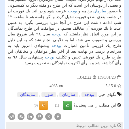
و بعضی از دوستان این است كه این طرح دو هفته دیگر به كمیسیونی
با حضور
سازمان
برنامه و
بودجه
عرضه شود و در آنجا یك فوریت آن
در جلسه بعدی به دو فوریت تبدیل گردد و اگر جلسه هم تا ساعت ۱۲
شب ادامه داشت این طرح در آنجا مورد بررسی بگیرد. به همین
علت با یك فوریت آن مخالف هستم. در موافقت این طرح نمایندگان
بر این مورد اتفاق نظر داشتند كه
بودجه
سال ۹۸ باید شروع سال
بررسی و تصویب می شد، اما به دلایلی انجام نشد كه به این دلیل
طرح یك فوریتی تأمین اعتبارات
بودجه
پیشنهادی امروز باید به
سرانجام برسد. در نهایت بعد از آخر نظر موافقان و مخالفان این
طرح، طرح یك فوریتی تعیین و تكلیف
بودجه
پیشنهادی سال ۹۸ به
رأی گذاشته شد و با رأی اكثریت نمایندگان به تصویب رسید.
1398/01/23
13:42:22
4965
5
/
5.0
تگهای خبر:
بودجه
,
سازمان
,
شورا
,
نمایندگان
این مطلب را می پسندید؟
(0)
(1)
X
تازه ترین مطالب مرتبط