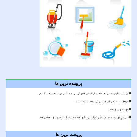
پربیننده ترین ها
بازنشستگان تأمین اجتماعی قربانیان خاموش بی عدالتی در ایام سخت کشور
بازخوانی قانون کار ایران از تولد تا بن بست
یارانه واریز شد
شروع بازگشت به اشتغال کارگران بیکار شده در جنگ رمضان از استان قم
پربحث ترین ها