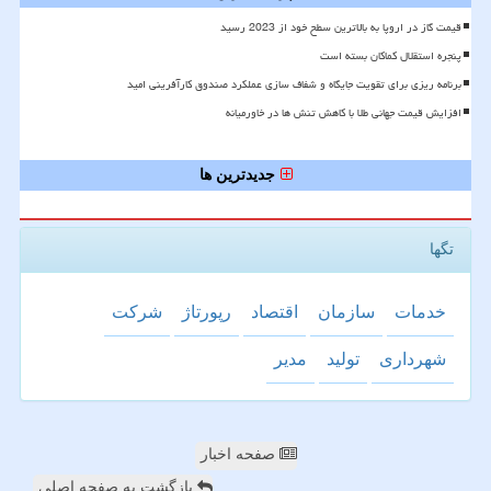
قیمت گاز در اروپا به بالاترین سطح خود از 2023 رسید
پنجره استقلال کماکان بسته است
برنامه ریزی برای تقویت جایگاه و شفاف سازی عملکرد صندوق کارآفرینی امید
افزایش قیمت جهانی طلا با کاهش تنش ها در خاورمیانه
جدیدترین ها
تگها
خدمات
سازمان
اقتصاد
رپورتاژ
شركت
شهرداری
تولید
مدیر
صفحه اخبار
بازگشت به صفحه اصلی