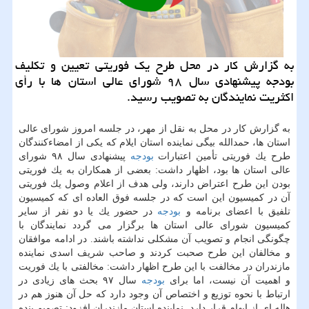
به گزارش كار در محل طرح یك فوریتی تعیین و تكلیف
بودجه پیشنهادی سال ۹۸ شورای عالی استان ها با رأی
اكثریت نمایندگان به تصویب رسید.
به گزارش كار در محل به نقل از مهر، در جلسه امروز شورای عالی
استان ها، حمدالله بیگی نماینده استان ایلام كه یكی از امضاءكنندگان
طرح یك فوریتی تأمین اعتبارات
بودجه
پیشنهادی سال ۹۸ شورای
عالی استان ها بود، اظهار داشت: بعضی از همكاران به یك فوریتی
بودن این طرح اعتراض دارند، ولی هدف از اعلام وصول یك فوریتی
آن در كمیسیون این است كه در جلسه فوق العاده ای كه كمیسیون
تلفیق با اعضای برنامه و
بودجه
در حضور یك یا دو نفر از سایر
كمیسیون شورای عالی استان ها برگزار می گردد نمایندگان با
چگونگی انجام و تصویب آن مشكلی نداشته باشند. در ادامه موافقان
و مخالفان این طرح صحبت كردند و صاحب شریف اسدی نماینده
مازندران در مخالفت با این طرح اظهار داشت: مخالفتی با یك فوریت
و اهمیت آن نیست، اما برای
بودجه
سال ۹۷ بحث های زیادی در
ارتباط با نحوه توزیع و اختصاص آن وجود دارد كه حل آن هنوز هم در
هاله ای از ابهام قرار دارد. نماینده استان مازندران افزود: تصمیم بنده