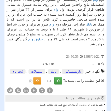
اسفندماه نتایج واجدین شرایط آن بر روی سایت صندوق به نشانی
cspf.ir قرار گرفته، نوبت اول
وام
برای بیشتر از ۳۳ هزار نفر از
واجدین شرایط روز گذشته (سه شنبه) به حساب این عزیزان واریز
شده است.صالحی خاطرنشان كرد: تلاش ما بر این است كه با
همكاری
بانك
صادرات، مرحله دوم
وام
ضروری برای واجدین شرایط
از فرودین تا شهریور ۹۸ طی ۶ یا ۷ نوبت به حساب این عزیزان
واریز شود.وی خاطرنشان كرد: این تسهیلات به مبلغ ۵ میلیون تومان
با كارمزد ۴ درصد است كه طی ۳۶ ماه از
حقوق
وام
گیرندگان كسر
خواهد شد.
1398/01/22
23:50:35
4760
5
/
5.0
تگهای خبر:
بازنشستگی
,
بانك
,
تسهیلات
,
ثبت نام
این مطلب را می پسندید؟
(0)
(1)
X
تازه ترین مطالب مرتبط
اظهارات وزیر خزانه داری آمریکا با مواضع قبلی وی متناقض است