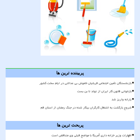
پربیننده ترین ها
بازنشستگان تأمین اجتماعی قربانیان خاموش بی عدالتی در ایام سخت کشور
بازخوانی قانون کار ایران از تولد تا بن بست
یارانه واریز شد
شروع بازگشت به اشتغال کارگران بیکار شده در جنگ رمضان از استان قم
پربحث ترین ها
اظهارات وزیر خزانه داری آمریکا با مواضع قبلی وی متناقض است