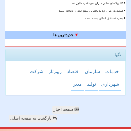
کالا برگ خردسالان دارای سوءتغذیه شارژ شد
قیمت گاز در اروپا به بالاترین سطح خود از 2023 رسید
پنجره استقلال کماکان بسته است
جدیدترین ها
تگها
خدمات
سازمان
اقتصاد
رپورتاژ
شركت
شهرداری
تولید
مدیر
صفحه اخبار
بازگشت به صفحه اصلی