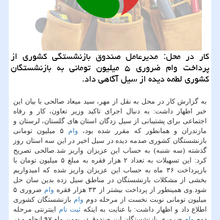
كار در محل: مدیرعامل صندوق بازنشستگی كشوری از
پرداخت وام ضروری ۵ میلیون تومانی به بازنشستگان
كشوری لطمه دیده از سیل آگاهی داد.
به گزارش كار در محل به نقل از مهر، سید میعاد صالحی با بیان این
خبر اظهار داشت: به دنبال اجرای تاكید وزیر تعاون، كار و رفاه
اجتماعی برای پشتیبانی از سیل زدگان استان های گلستان، لرستان و
مازندران و همانطور كه مقرر شده بود،
وام
۵ میلیون تومانی
بازنشستگان كشوری صدمه دیده در سیل اخیر در این سه استان روز
گذشته (سه شنبه) به حساب این عزیزان واریز شد.صالحی تصریح
كرد: این تسهیلات به تعداد ۲ هزار فقره به مبلغ ۵ میلیون تومان با
بازپرداخت ۳۶ ماه به حساب این عزیزان واریز شده كه امیدواریم
بخشی از مشكلات بازنشستگان در مناطق سیل زده بدین سان حل
شود.وی همینطور از پرداخت بیشتر از ۳۳ هزار فقره
وام
ضروری ۵
میلیون تومانی نوبت نخست از مرحله دوم
وام
بازنشستگان كشوری
اطلاع داد و اظهار داشت: با عنایت به اینكه
ثبت نام
اینترنتی مرحله
دوم
وام
ضروری بازنشستگان این صندوق در بهمن ماه ۹۷ انجام و در